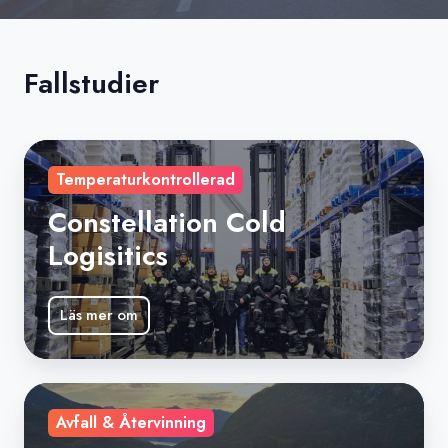
Fallstudier
Constellation
Temperaturkontrollerad
Cold
Logisitics
Constellation Cold
Logisitics
Läs mer om
Telemark
Avfall & Återvinning
Bilruter