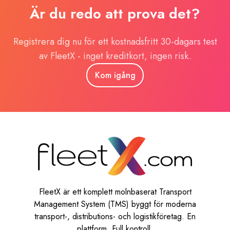
Är du redo att prova det?
Registrera dig nu för ett kostnadsfritt 30-dagars test
av FleetX - inget kreditkort, ingen risk.
Kom igång
FleetX är ett komplett molnbaserat Transport
Management System (TMS) byggt för moderna
transport-, distributions- och logistikföretag. En
plattform. Full kontroll.