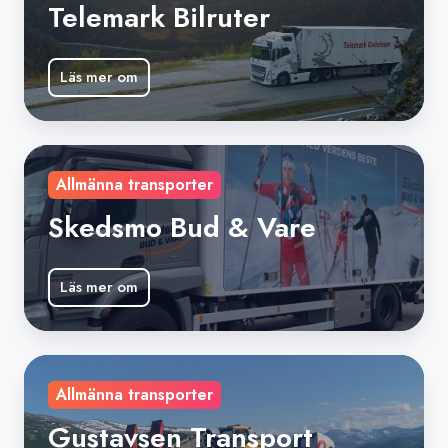
Telemark Bilruter
Läs mer om
Skedsmo
Allmänna transporter
Bud
&
Skedsmo Bud & Vare
Vare
Läs mer om
Gustavsen
Allmänna transporter
Transport
Gustavsen Transport