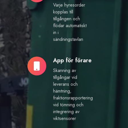
Varje hyresorder
kopplas till
tillgången och
flödar automatiskt
in i
sändningstavlan
App för förare
App
för
Skanning av
förare
tillgångar vid
leverans och
hämtning,
fraktionsrapportering
vid tömning och
integrering av
viktsensorer