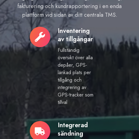
fakturering och kundrapportering i en enda
plattform vid sidan av ditt centrala TMS.
Inventering
Inventering
av tillgångar
av
tillgångar
Fullständig
översikt över alla
depåer, GPS-
länkad plats per
tillgång och
integrering av
GPS-tracker som
tillval
Integrerad
Integrerad
sändning
sändning