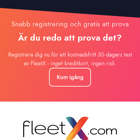
Snabb registrering och gratis att prova
Är du redo att prova det?
Registrera dig nu för ett kostnadsfritt 30-dagars test
av FleetX - inget kreditkort, ingen risk.
Kom igång