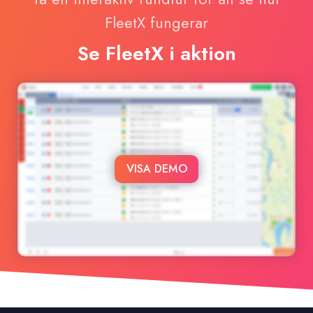
FleetX fungerar
Se FleetX i aktion
VISA DEMO