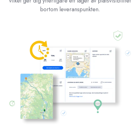
vilket ger dig ytterligare ett lager av platsvisibilitet
bortom leveranspunkten.