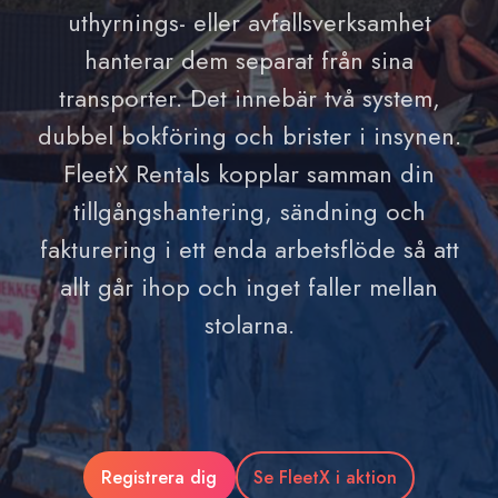
uthyrnings- eller avfallsverksamhet
hanterar dem separat från sina
transporter. Det innebär två system,
dubbel bokföring och brister i insynen.
FleetX Rentals kopplar samman din
tillgångshantering, sändning och
fakturering i ett enda arbetsflöde så att
allt går ihop och inget faller mellan
stolarna.
Registrera dig
Se FleetX i aktion