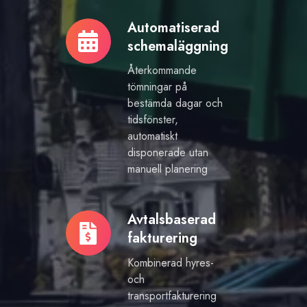
Automatiserad
Automatiserad
schemaläggning
schemaläggning
Återkommande
tömningar på
bestämda dagar och
tidsfönster,
automatiskt
disponerade utan
manuell planering
Avtalsbaserad
Avtalsbaserad
fakturering
fakturering
Kombinerad hyres-
och
transportfakturering