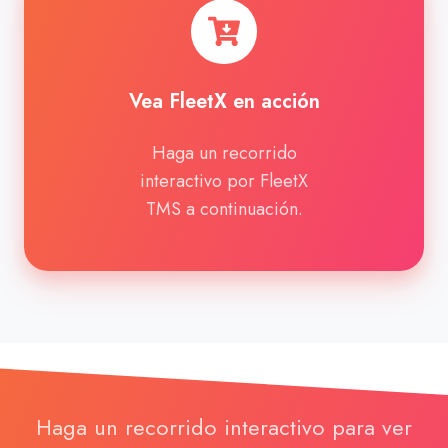
FleetX
en
acción
Vea FleetX en acción
Haga un recorrido
interactivo por FleetX
TMS a continuación.
Haga un recorrido interactivo para ver