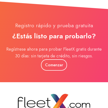
Registro rápido y prueba gratuita
¿Estás listo para probarlo?
Regístrese ahora para probar FleetX gratis durante
30 días: sin tarjeta de crédito, sin riesgos.
Comenzar