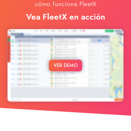
cómo funciona FleetX
Vea FleetX en acción
VER DEMO