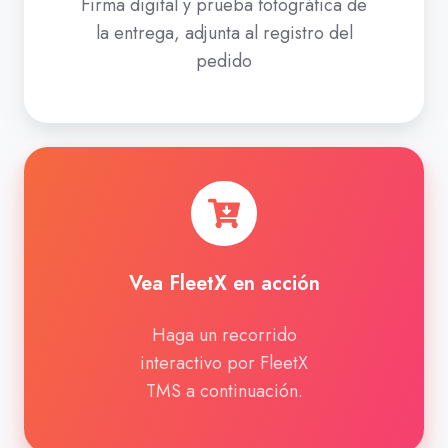
Firma digital y prueba fotográfica de
la entrega, adjunta al registro del
pedido
Vea
FleetX
en
acción
Vea FleetX en acción
Haga un recorrido
interactivo por FleetX
TMS a continuación.