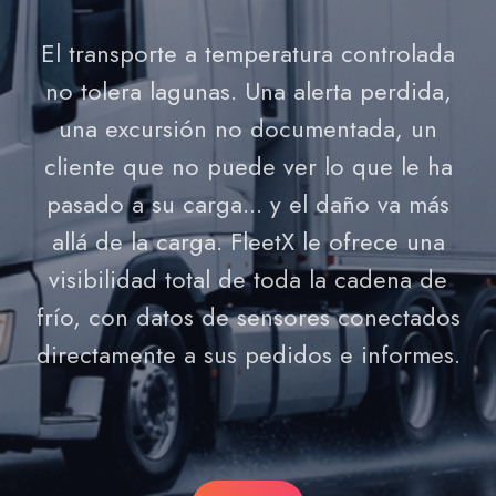
El transporte a temperatura controlada
no tolera lagunas. Una alerta perdida,
una excursión no documentada, un
cliente que no puede ver lo que le ha
pasado a su carga... y el daño va más
allá de la carga. FleetX le ofrece una
visibilidad total de toda la cadena de
frío, con datos de sensores conectados
directamente a sus pedidos e informes.