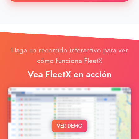
Haga un recorrido interactivo para ver
cómo funciona FleetX
Vea FleetX en acción
VER DEMO