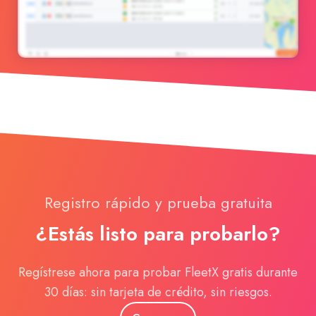
Registro rápido y prueba gratuita
¿Estás listo para probarlo?
Regístrese ahora para probar FleetX gratis durante
30 días: sin tarjeta de crédito, sin riesgos.