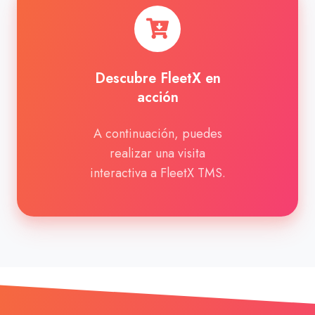
FleetX
en
acción
Descubre FleetX en
acción
A continuación, puedes
realizar una visita
interactiva a FleetX TMS.