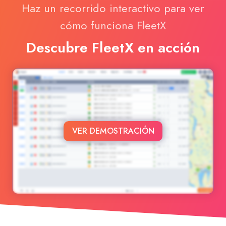
Haz un recorrido interactivo para ver
cómo funciona FleetX
Descubre FleetX en acción
VER DEMOSTRACIÓN