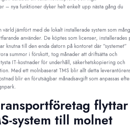
r – nya funktioner dyker helt enkelt upp nästa gång du
n värld jämfört med de lokalt installerade system som mån
rtfarande använder. De köptes som licenser, installerades 
var knutna till den enda datorn på kontoret där ”systemet”
tora summor i förskott, tog månader att driftsätta och
tysta IT-kostnader för underhåll, säkerhetskopiering och
ation. Med ett molnbaserat TMS blir allt detta leverantören
stnad blir en förutsägbar månadsavgift som anpassas efte
gnpark.
transportföretag flyttar
S-system till molnet