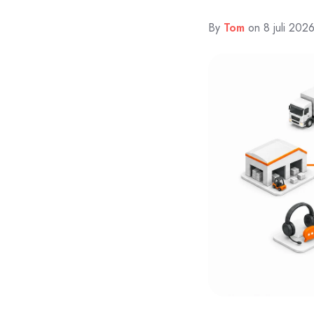
By
Tom
on 8 juli 202