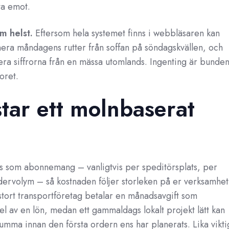
ta emot.
m helst.
Eftersom hela systemet finns i webbläsaren kan
era måndagens rutter från soffan på söndagskvällen, och
era siffrorna från en mässa utomlands. Ingenting är bunde
oret.
tar ett molnbaserat
ts som abonnemang – vanligtvis per speditörsplats, per
dervolym – så kostnaden följer storleken på er verksamhet
lstort transportföretag betalar en månadsavgift som
l av en lön, medan ett gammaldags lokalt projekt lätt kan
summa innan den första ordern ens har planerats. Lika vikti