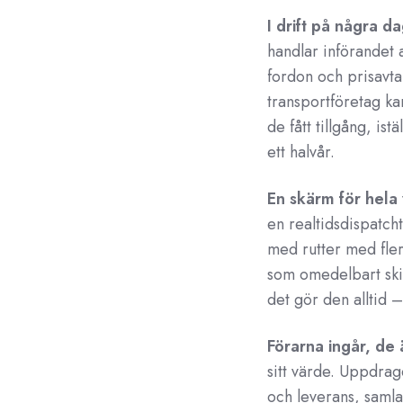
I drift på några da
handlar införandet 
fordon och prisavtal
transportföretag ka
de fått tillgång, ist
ett halvår.
En skärm för hela
en realtidsdispatcht
med rutter med fle
som omedelbart skic
det gör den alltid –
Förarna ingår, de ä
sitt värde. Uppdra
och leverans, samla