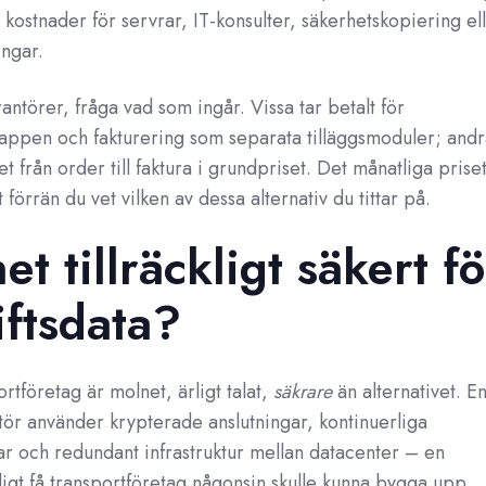
 kostnader för servrar, IT-konsulter, säkerhetskopiering el
ngar.
antörer, fråga vad som ingår. Vissa tar betalt för
rappen och fakturering som separata tilläggsmoduler; andr
et från order till faktura i grundpriset. Det månatliga prise
förrän du vet vilken av dessa alternativ du tittar på.
t tillräckligt säkert fö
iftsdata?
ortföretag är molnet, ärligt talat,
säkrare
än alternativet. E
ör använder krypterade anslutningar, kontinuerliga
r och redundant infrastruktur mellan datacenter – en
igt få transportföretag någonsin skulle kunna bygga upp