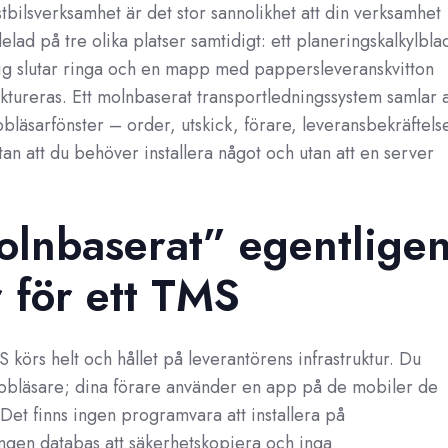
tbilsverksamhet är det stor sannolikhet att din verksamhet
lad på tre olika platser samtidigt: ett planeringskalkylbla
rig slutar ringa och en mapp med pappersleveranskvitton
aktureras. Ett molnbaserat transportledningssystem samlar a
bbläsarfönster – order, utskick, förare, leveransbekräftels
tan att du behöver installera något och utan att en server
lnbaserat” egentlige
 för ett TMS
 körs helt och hållet på leverantörens infrastruktur. Du
ebbläsare; dina förare använder en app på de mobiler de
Det finns ingen programvara att installera på
ngen databas att säkerhetskopiera och inga