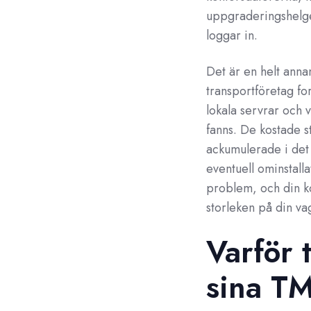
uppgraderingshelge
loggar in.
Det är en helt anna
transportföretag fo
lokala servrar och 
fanns. De kostade s
ackumulerade i det 
eventuell ominstall
problem, och din ko
storleken på din va
Varför 
sina TM