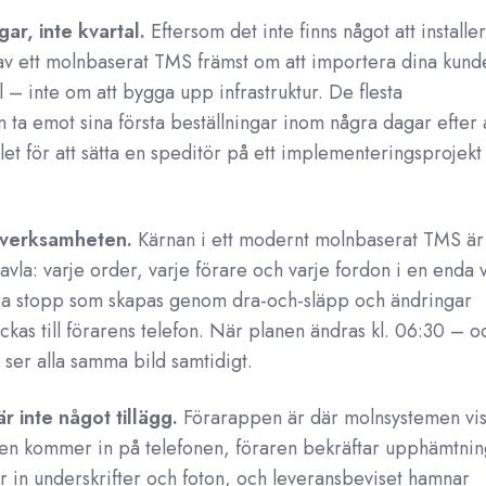
gar, inte kvartal.
Eftersom det inte finns något att installe
av ett molnbaserat TMS främst om att importera dina kund
 – inte om att bygga upp infrastruktur. De flesta
n ta emot sina första beställningar inom några dagar efter 
ället för att sätta en speditör på ett implementeringsprojekt 
 verksamheten.
Kärnan i ett modernt molnbaserat TMS är
avla: varje order, varje förare och varje fordon i en enda 
ra stopp som skapas genom dra-och-släpp och ändringar
kas till förarens telefon. När planen ändras kl. 06:30 – o
 ser alla samma bild samtidigt.
r inte något tillägg.
Förarappen är där molnsystemen vis
gen kommer in på telefonen, föraren bekräftar upphämtnin
r in underskrifter och foton, och leveransbeviset hamnar