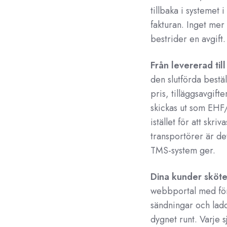
tillbaka i systemet
fakturan. Inget mer 
bestrider en avgift.
Från levererad ti
den slutförda bestä
pris, tilläggsavgift
skickas ut som EHF/e
istället för att skr
transportörer är det
TMS-system ger.
Dina kunder sköter
webbportal med före
sändningar och lad
dygnet runt. Varje 