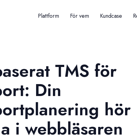
Plattform
För vem
Kundcase
R
aserat TMS för
ort: Din
portplanering hör
 i webbläsaren