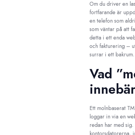
Om du driver en las
fortfarande är uppde
en telefon som ald
som väntar på att f
detta i ett enda we
och fakturering – u
surrar i ett bakrum.
Vad ”mo
innebär
Ett molnbaserat TMS
loggar in via en w
redan har med sig. 
kontorsdatorerna, i