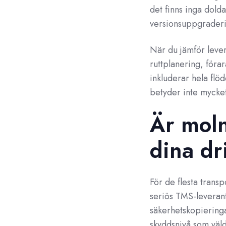
det finns inga dolda
versionsuppgraderi
När du jämför lever
ruttplanering, föra
inkluderar hela flöd
betyder inte mycket 
Är molne
dina dr
För de flesta transp
seriös TMS-leverant
säkerhetskopieringa
skyddsnivå som väld