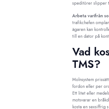
speditörer slipper 
Arbeta varifrån so
trafikchefen omplan
ägaren kan kontroll
till en dator på kont
Vad kos
TMS?
Molnsystem prissät
fordon eller per or
Ett litet eller mede
motsvarar en bråkde
kosta en sexsiffrig 