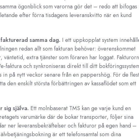
 i samma ögonblick som varorna gör det – redo att bifogas
letande efter förra tisdagens leveranskvitto när en kund
ll fakturerad samma dag.
I ett uppkopplat system innehåll
llningen redan allt som fakturan behöver: överenskommet
er, väntetid, extra tjänster som föraren har loggat. Fakturor
-faktura och synkroniseras direkt till ditt bokföringssyste
ivas in på nytt veckor senare från en pappershög. För de fles
ta den enskilt största förbättringen av kassaflödet som ett
 sig själva.
Ett molnbaserat TMS kan ge varje kund en
tagets varumärke där de bokar transporter, följer sina
dar ner leveransbekräftelser och fakturor på egen hand –
självbetjäningsbokning är ett telefonsamtal som dina