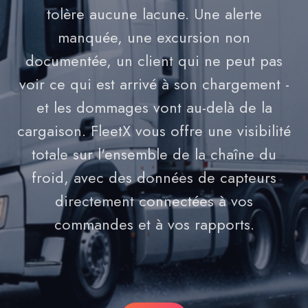
tolère aucune lacune. Une alerte
manquée, une excursion non
documentée, un client qui ne peut pas
voir ce qui est arrivé à son chargement -
et les dommages vont au-delà de la
cargaison. FleetX vous offre une visibilité
totale sur l'ensemble de la chaîne du
froid, avec des données de capteurs
directement connectées à vos
commandes et à vos rapports.