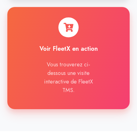
Voir
FleetX
en
action
Voir FleetX en action
Vous trouverez ci-
dessous une visite
interactive de FleetX
TMS.