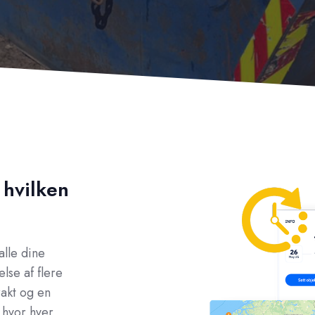
 hvilken
alle dine
lse af flere
rakt og en
, hvor hver