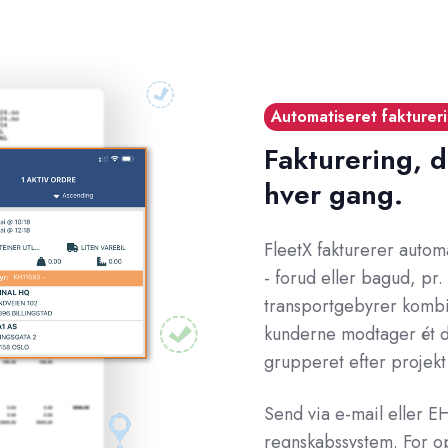
Automatiseret fakturer
Fakturering, d
hver gang.
FleetX fakturerer automa
- forud eller bagud, pr.
transportgebyrer kombine
kunderne modtager ét d
grupperet efter projekt 
Send via e-mail eller EH
regnskabssystem. For o