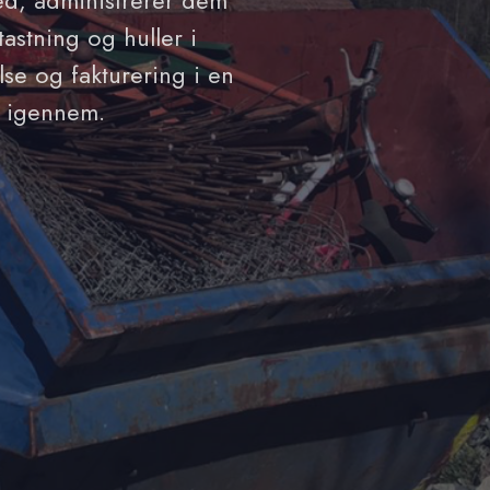
hed, administrerer dem
astning og huller i
lse og fakturering i en
r igennem.