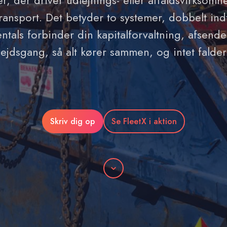
r, der driver udlejnings- eller affaldsvirksom
transport. Det betyder to systemer, dobbelt indt
ntals forbinder din kapitalforvaltning, afsende
bejdsgang, så alt kører sammen, og intet falde
Skriv dig op
Se FleetX i aktion
Rulle