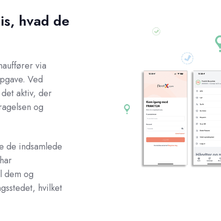
is, hvad de
hauffører via
opgave. Ved
det aktiv, der
dragelsen og
e de indsamlede
 har
il dem og
gsstedet, hvilket