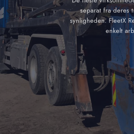
De fleste virksomhede
separat fra deres 
synligheden. FleetX Re
enkelt ar