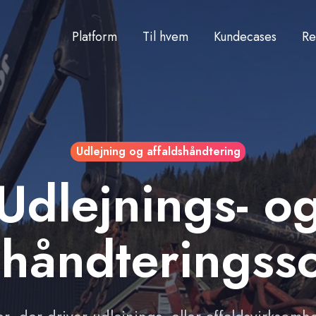
Platform
Til hvem
Kundecases
Re
Udlejning og affaldshåndtering
Udlejnings- o
shåndteringss