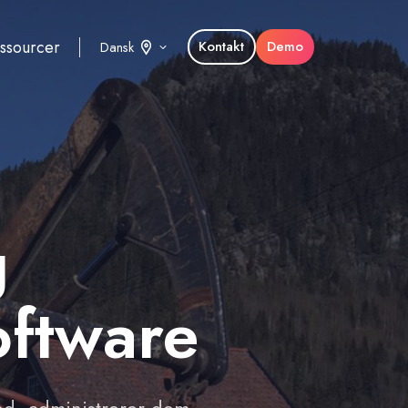
ssourcer
Kontakt
Demo
Dansk
g
oftware