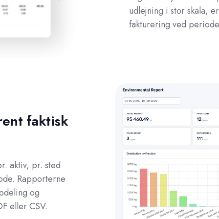
udlejning i stor skala, e
fakturering ved perioden
ent faktisk
. aktiv, pr. sted
iode. Rapporterne
pdeling og
F eller CSV.