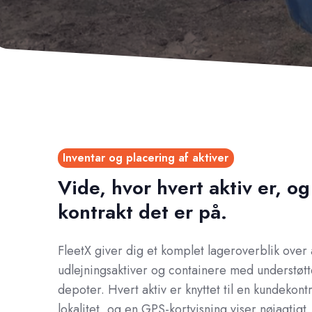
Inventar og placering af aktiver
Vide, hvor hvert aktiv er, og
kontrakt det er på.
FleetX giver dig et komplet lageroverblik over 
udlejningsaktiver og containere med understøtte
depoter. Hvert aktiv er knyttet til en kundekont
lokalitet, og en GPS-kortvisning viser nøjagtigt