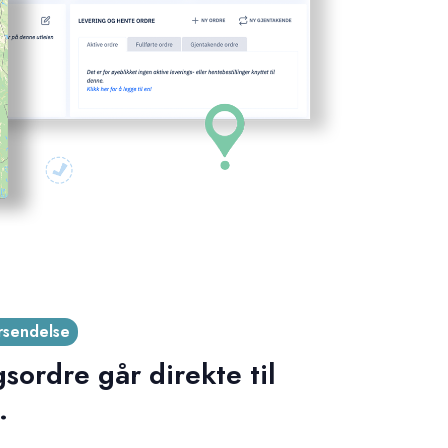
rsendelse
sordre går direkte til
.