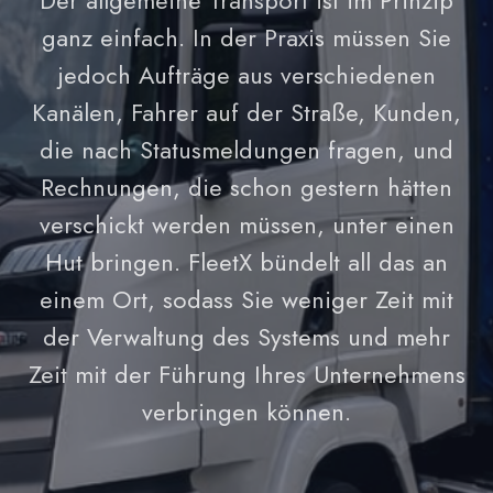
Der allgemeine Transport ist im Prinzip
ganz einfach. In der Praxis müssen Sie
jedoch Aufträge aus verschiedenen
Kanälen, Fahrer auf der Straße, Kunden,
die nach Statusmeldungen fragen, und
Rechnungen, die schon gestern hätten
verschickt werden müssen, unter einen
Hut bringen. FleetX bündelt all das an
einem Ort, sodass Sie weniger Zeit mit
der Verwaltung des Systems und mehr
Zeit mit der Führung Ihres Unternehmens
verbringen können.