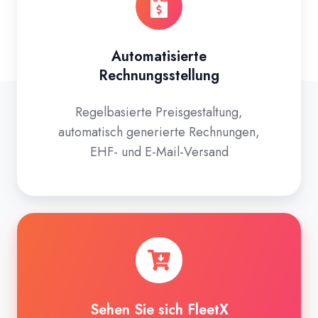
Automatisierte
Rechnungsstellung
Regelbasierte Preisgestaltung,
automatisch generierte Rechnungen,
EHF- und E-Mail-Versand
Sehen
Sie
sich
FleetX
in
Sehen Sie sich FleetX