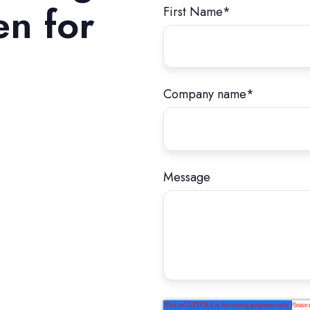
en for
First Name
*
Company name
*
Message