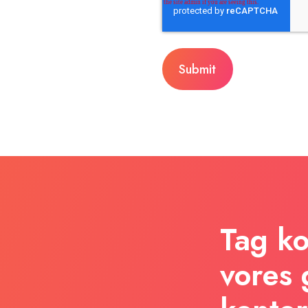
Tag kon
vores 