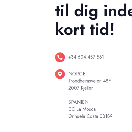
til dig ind
kort tid!
+34
+34 604 457 561
604
457
NORGE
NORGE
Trondheimsveien 48F
561
Trondheimsveien
2007 Kjeller
48F
2007
SPANIEN
Kjeller
CC La Mosca
SPANIEN
Orihuela Costa 03189
CC
La