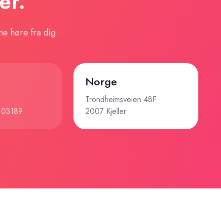
er.
ne høre fra dig.
Norge
Trondheimsveien 48F
a 03189
2007 Kjeller