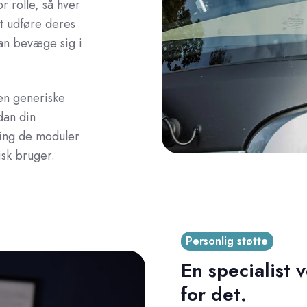
r rolle, så hver
at udføre deres
kan bevæge sig i
en generiske
dan din
ring de moduler
isk bruger.
Personlig støtte
En specialist 
for det.