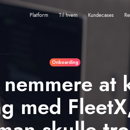
Platform
Til hvem
Kundecases
Re
Onboarding
r nemmere at
ng med FleetX
man skulle tro