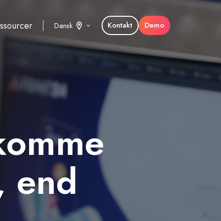
ssourcer
Kontakt
Demo
Dansk
 komme
, end
.