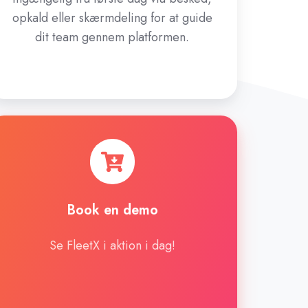
opkald eller skærmdeling for at guide
dit team gennem platformen.
Book
en
demo
Book en demo
Se FleetX i aktion i dag!