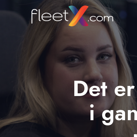
Det e
i ga