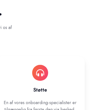
.
i os af
Støtte
En af vores onboarding-specialister er
tilgængelig fra første dag via besked,