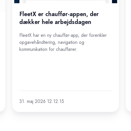
arbejdsdagen
fo
C
FleetX er chauffør-appen, der
af
dækker hele arbejdsdagen
FleetX har en ny chauffør-app, der forenkler
opgavehåndtering, navigation og
kommunikation for chauffører.
31. maj 2026 12.12.15