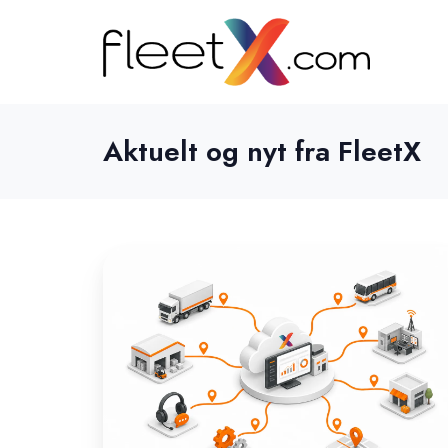
Aktuelt og nyt fra FleetX
Cloudbaseret
TMS
til
transport:
Din
ekspedition
hører