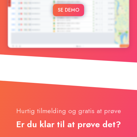
SE DEMO
Hurtig tilmelding og gratis at prøve
Er du klar til at prøve det?