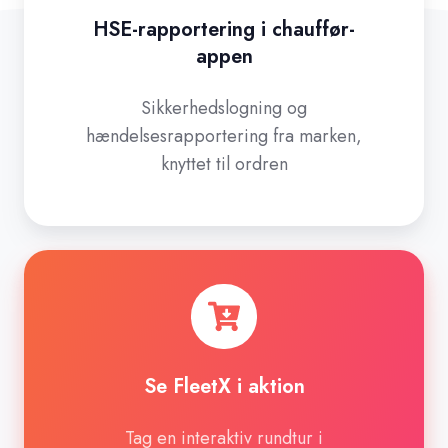
HSE-rapportering i chauffør-
appen
Sikkerhedslogning og
hændelsesrapportering fra marken,
knyttet til ordren
Se
FleetX
i
aktion
Se FleetX i aktion
Tag en interaktiv rundtur i