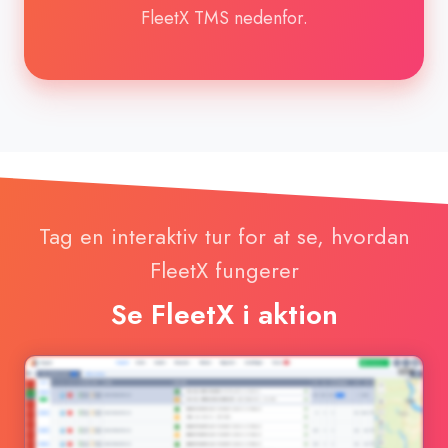
FleetX TMS nedenfor.
Tag en interaktiv tur for at se, hvordan
FleetX fungerer
Se FleetX i aktion