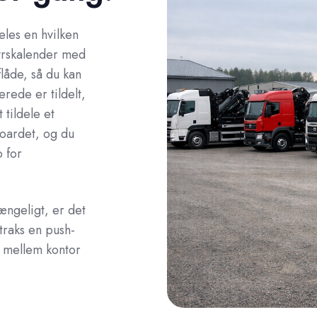
eles en hvilken
tyrskalender med
flåde, så du kan
erede er tildelt,
 tildele et
boardet, og du
 for
gængeligt, er det
straks en push-
 mellem kontor