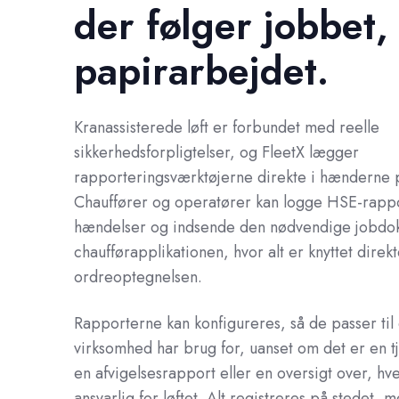
der følger jobbet,
papirarbejdet.
Kranassisterede løft er forbundet med reelle
sikkerhedsforpligtelser, og FleetX lægger
rapporteringsværktøjerne direkte i hænderne 
Chauffører og operatører kan logge HSE-rappo
hændelser og indsende den nødvendige jobdok
chaufførapplikationen, hvor alt er knyttet direkte
ordreoptegnelsen.
Rapporterne kan konfigureres, så de passer til 
virksomhed har brug for, uanset om det er en tjek
en afvigelsesrapport eller en oversigt over, hv
ansvarlig for løftet. Alt registreres på stedet, 