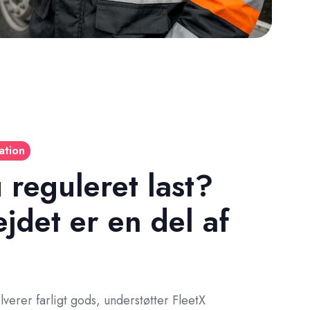
ation
reguleret last?
jdet er en del af
erer farligt gods, understøtter FleetX