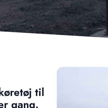
øretøj til
ver gang.