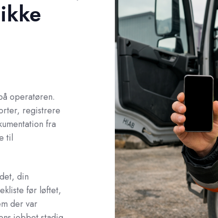
 ikke
på operatøren.
rter, registrere
umentation fra
 til
det, din
liste før løftet,
em der var
mens jobbet stadig