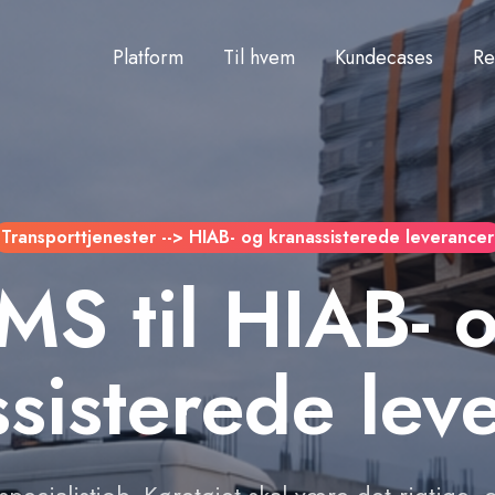
Platform
Til hvem
Kundecases
Re
Transporttjenester --> HIAB- og kranassisterede leverancer
MS til HIAB- 
sisterede lev