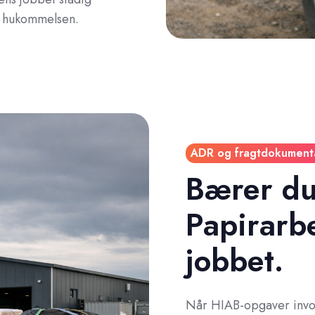
ra hukommelsen.
ADR og fragtdokument
Bærer du 
Papirarbe
jobbet.
Når HIAB-opgaver involv