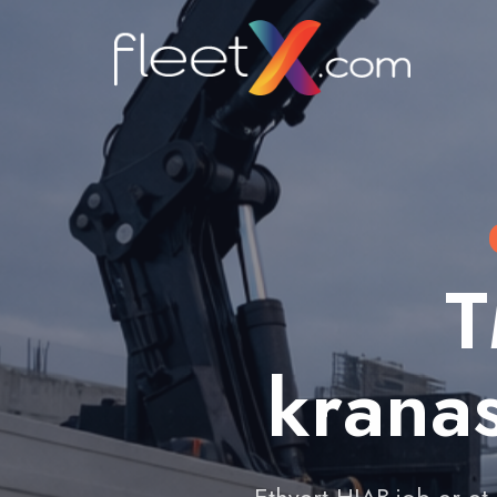
T
kranas