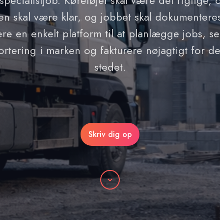
specialistjob. Køretøjet skal være det rigtige, 
 skal være klar, og jobbet skal dokumenteres fra
re en enkelt platform til at planlægge jobs, se
rtering i marken og fakturere nøjagtigt for d
stedet.
Skriv dig op
Rulle