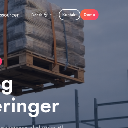
ssourcer
Kontakt
Demo
Dansk
og
eringer