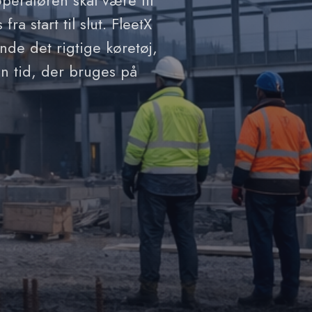
operatøren skal være til
 start til slut. FleetX
nde det rigtige køretøj,
en tid, der bruges på