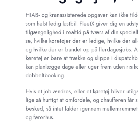
HIAB- og kranassisterede opgaver kan ikke tild
som helst ledig lastbil. FleetX giver dig en uds
tilgængelighed i realtid på tværs af din special
se, hvilke køretøjer der er ledige, hvilke der all
og hvilke der er bundet op på flerdagesjobs. At
køretøj er bare at trække og slippe i dispatch
kan planlægge dage eller uger frem uden risiko
dobbeltbooking.
Hvis et job ændres, eller et køretøj bliver util
lige så hurtigt at omfordele, og chaufføren får 
besked, så intet falder igennem mellemrummet
og førerhus.