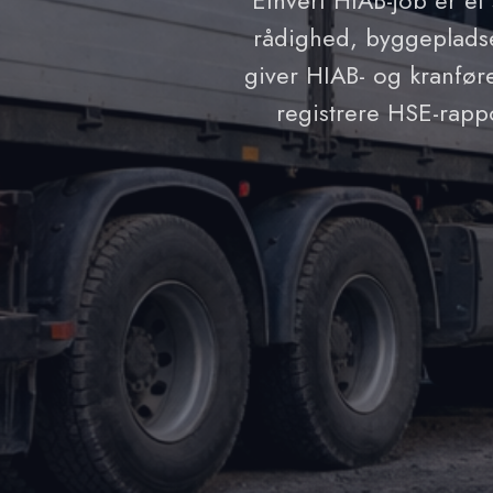
Ethvert HIAB-job er et 
rådighed, byggepladsen
giver HIAB- og kranføre
registrere HSE-rappo