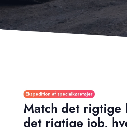
Ekspedition af specialkøretøjer
Match det rigtige k
det rigtige job, h